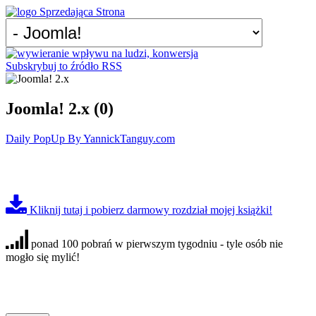
Subskrybuj to źródło RSS
Joomla! 2.x (0)
Daily PopUp By YannickTanguy.com
Kliknij tutaj i pobierz darmowy rozdział mojej książki!
ponad 100 pobrań w pierwszym tygodniu - tyle osób nie
mogło się mylić!