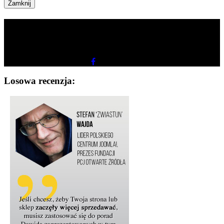
Hej!
Mam nadzieję, że
odwiedzisz mnie ponownie
wkrótce?! Polub
także fanpage. Kliknij tutaj:
Losowa recenzja: